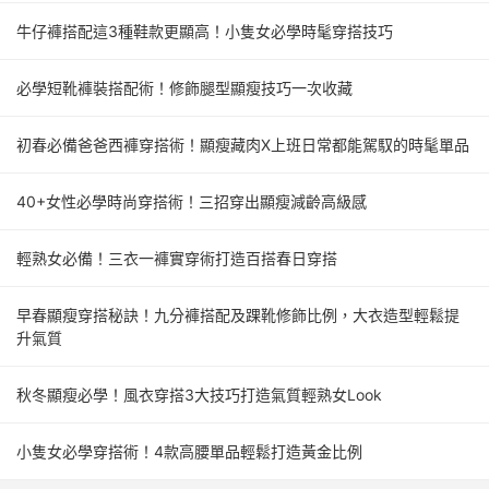
牛仔褲搭配這3種鞋款更顯高！小隻女必學時髦穿搭技巧
必學短靴褲裝搭配術！修飾腿型顯瘦技巧一次收藏
初春必備爸爸西褲穿搭術！顯瘦藏肉X上班日常都能駕馭的時髦單品
40+女性必學時尚穿搭術！三招穿出顯瘦減齡高級感
輕熟女必備！三衣一褲實穿術打造百搭春日穿搭
早春顯瘦穿搭秘訣！九分褲搭配及踝靴修飾比例，大衣造型輕鬆提
升氣質
秋冬顯瘦必學！風衣穿搭3大技巧打造氣質輕熟女Look
小隻女必學穿搭術！4款高腰單品輕鬆打造黃金比例