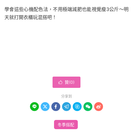
學會這些心機配色法，不用極端減肥也能視覺瘦3公斤～明
天就打開衣櫃玩混搭吧！
贊(
0
)

分享到







冬季搭配