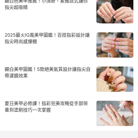
顯白色美甲推薦！小清新、素雅款式讓你
指尖超吸睛
2025最火IG風美甲圖鑑！百搭指彩設計讓
指尖時尚感爆棚
顯白美甲圖鑑！5款絕美氣質設計讓指尖自
帶濾鏡效果
夏日美甲必修課！指彩完美攻略從手部保
養到塗刷技巧一次掌握