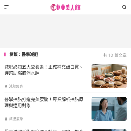


標籤：醫學減肥
共 10 篇文章
減肥必知五大營養素！正確補充蛋白質、
鉀幫助燃脂消水腫
減肥瘦身

醫學抽脂打造完美腰腹！專業解析抽脂原
理與適用對象
減肥瘦身
