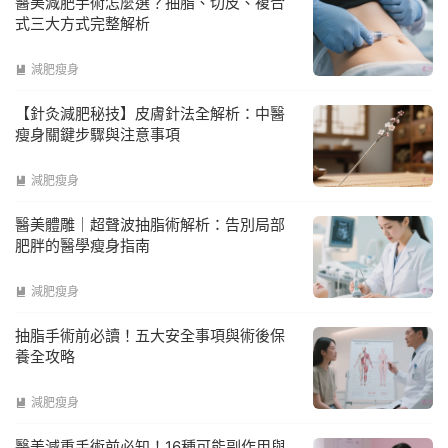
醫美減肥手術怎麼選？抽脂、切皮、複合
式三大方式完整解析
減肥瘦身

【針灸減肥秘技】皮膚針法全解析：中醫
瘦身關鍵步驟與注意事項
減肥瘦身

醫美體雕｜超聲波抽脂術解析：告別局部
肥胖的醫學瘦身指南
減肥瘦身

抽脂手術前必讀！五大安全事項與術後保
養全攻略
減肥瘦身

醫美減重手術前必知！16種可能副作用與