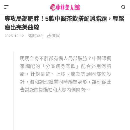
減肥瘦身
正文



專攻局部肥胖！5款中醫茶飲搭配消脂霜，輕鬆
瘦出完美曲線
2025-12-12
閱讀(338)
贊(
0
)

明明全身不胖卻有惱人局部脂肪？中醫師獨
家調配的「分區瘦身茶飲」配合外用消脂
霜，針對肩背、上肢、腹部等頑固部位設
計，溫和調理體質同時雕塑身形，讓你從此
告討厭的蝴蝶袖和大腿內側肉肉～