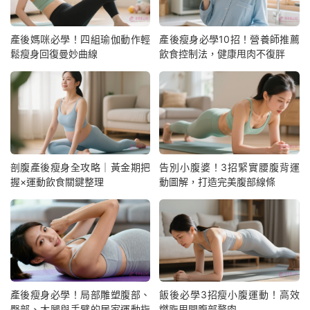
產後媽咪必學！四組瑜伽動作輕
產後瘦身必學10招！營養師推薦
鬆瘦身回復曼妙曲線
飲食控制法，健康甩肉不復胖
剖腹產後瘦身全攻略｜黃金期把
告別小腹婆！3招緊實腰腹背運
握×運動飲食關鍵整理
動圖解，打造完美腹部線條
產後瘦身必學！局部雕塑腹部、
飯後必學3招瘦小腹運動！高效
臀部、大腿與手臂的居家運動指
燃脂甩開腹部贅肉