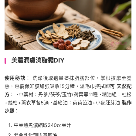
美體潤膚消脂霜DIY
使用秘訣
： 洗澡後取適量塗抹脂肪部位，掌根按摩至發
熱，包覆保鮮膜加強吸收15分鐘，溫毛巾擦拭即可
天然配
方
： ･中藥材：丹參/茯苓/玉竹/荷葉等11種 ･精油組：杜松
+絲柏+薰衣草各5滴 ･基底油：荷荷芭油+小麥胚芽油
製作
步驟
：
中藥熬煮濃縮取240㏄藥汁
混合乳化劑與基底油