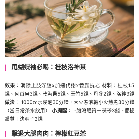
甩蝴蝶袖必喝：桂枝洛神茶
效果
：消除上肢浮腫x加速代謝x養顏抗老
材料
：桂枝1.5
錢、何首烏3錢、乾海帶5錢、玉竹5錢、丹參2錢、洛神3錢
做法
： 1000㏄水浸泡30分鐘，大火煮滾轉小火熬煮30分鐘
（當日常茶水飲用）
小提醒
： ･腹瀉體質＋茯苓3錢 ･便秘
體質＋決明子3錢
擊退大腿肉肉：檸檬紅豆茶