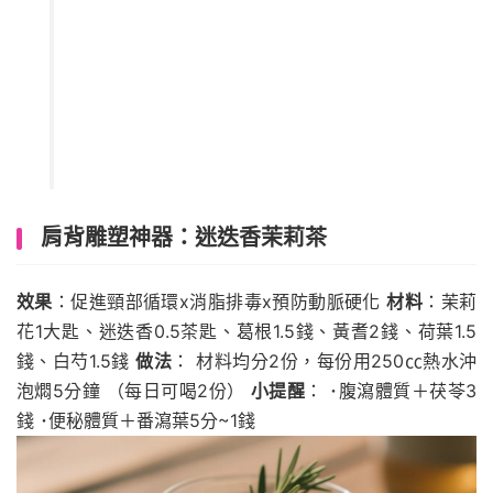
肩背雕塑神器：迷迭香茉莉茶
效果
：促進頸部循環x消脂排毒x預防動脈硬化
材料
：茉莉
花1大匙、迷迭香0.5茶匙、葛根1.5錢、黃耆2錢、荷葉1.5
錢、白芍1.5錢
做法
： 材料均分2份，每份用250㏄熱水沖
泡燜5分鐘 （每日可喝2份）
小提醒
： ･腹瀉體質＋茯苓3
錢 ･便秘體質＋番瀉葉5分~1錢