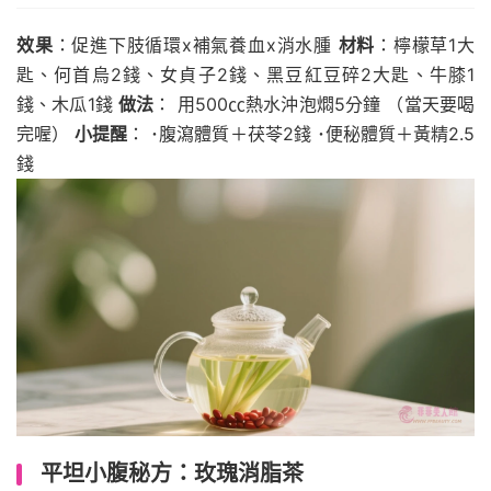
效果
：促進下肢循環x補氣養血x消水腫
材料
：檸檬草1大
匙、何首烏2錢、女貞子2錢、黑豆紅豆碎2大匙、牛膝1
錢、木瓜1錢
做法
： 用500㏄熱水沖泡燜5分鐘 （當天要喝
完喔）
小提醒
： ･腹瀉體質＋茯苓2錢 ･便秘體質＋黃精2.5
錢
平坦小腹秘方：玫瑰消脂茶