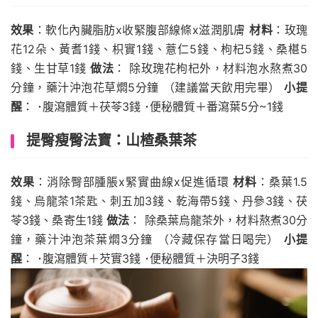
效果
：軟化內臟脂肪x收緊腹部線條x滋潤肌膚
材料
：玫瑰
花12朵、黃耆1錢、枳實1錢、薏仁5錢、枸杞5錢、桑椹5
錢、生甘草1錢
做法
： 除玫瑰花枸杞外，材料泡水熬煮30
分鐘，藥汁沖泡花草燜5分鐘 （建議當天飲用完畢）
小提
醒
： ･腹瀉體質＋茯苓3錢 ･便秘體質＋番瀉葉5分~1錢
提臀瘦臀法寶：山楂桑葉茶
效果
：消除臀部腫脹x緊實曲線x促進循環
材料
：桑葉1.5
錢、烏龍茶1茶匙、刺五加3錢、乾海帶5錢、丹參3錢、茯
苓3錢、桑寄生1錢
做法
： 除桑葉烏龍茶外，材料熬煮30分
鐘，藥汁沖泡茶葉燜3分鐘 （冷藏保存當日喝完）
小提
醒
： ･腹瀉體質＋芡實3錢 ･便秘體質＋決明子3錢