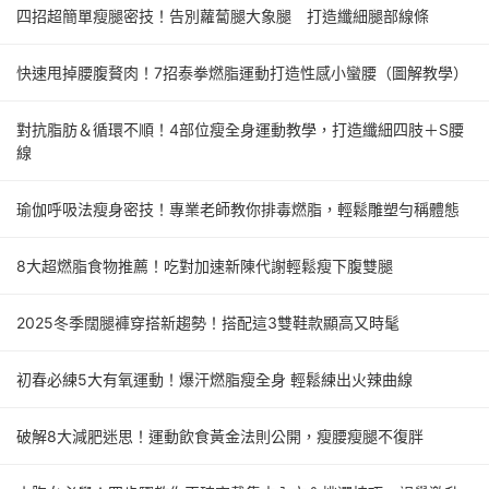
四招超簡單瘦腿密技！告別蘿蔔腿大象腿 打造纖細腿部線條
快速甩掉腰腹贅肉！7招泰拳燃脂運動打造性感小蠻腰（圖解教學）
對抗脂肪＆循環不順！4部位瘦全身運動教學，打造纖細四肢＋S腰
線
瑜伽呼吸法瘦身密技！專業老師教你排毒燃脂，輕鬆雕塑勻稱體態
8大超燃脂食物推薦！吃對加速新陳代謝輕鬆瘦下腹雙腿
2025冬季闊腿褲穿搭新趨勢！搭配這3雙鞋款顯高又時髦
初春必練5大有氧運動！爆汗燃脂瘦全身 輕鬆練出火辣曲線
破解8大減肥迷思！運動飲食黃金法則公開，瘦腰瘦腿不復胖