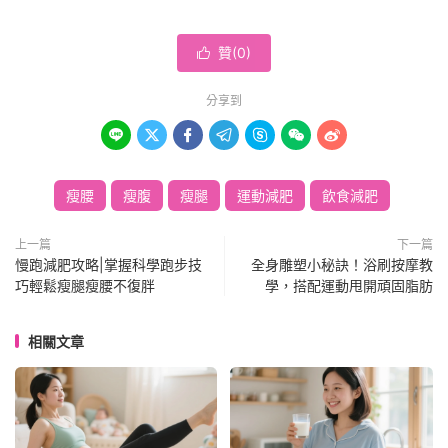
贊(
0
)

分享到







瘦腰
瘦腹
瘦腿
運動減肥
飲食減肥
上一篇
下一篇
慢跑減肥攻略|掌握科學跑步技
全身雕塑小秘訣！浴刷按摩教
巧輕鬆瘦腿瘦腰不復胖
學，搭配運動甩開頑固脂肪
相關文章