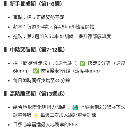
▍新手養成期（第1-6週）
重點
：建立正確姿勢基礎
頻率：每週3-4次，從4.5km/h速度開始
進階：第3週加入5%斜坡訓練，提升臀部感知度
▍中階突破期（第7-12週）
採「間歇健走法」加速代謝： ✅ 快走3分鐘（速度
6km/h） ✅ 恢復慢走1分鐘（速度4km/h）
每日總時間逐步增至45分鐘
▍高階雕塑期（第13週起）
結合地形變化與阻力訓練： 🏞️ 上坡衝刺2分鐘→下坡
調整呼吸 ⚡ 每週三次加入踝部重量訓練
目標心率需達最大心跳率的85%