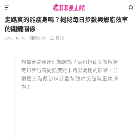
減肥瘦身
正文



走路真的能瘦身嗎？揭秘每日步數與燃脂效率
的關鍵關係
2025-12-12
閱讀(300)
贊(
0
)

想靠走路瘦出理想體態？這份指南完整解析
每日步行時間強度對卡路里消耗的影響，並
附贈三階段訓練計畫幫助你突破減重停滯
期！