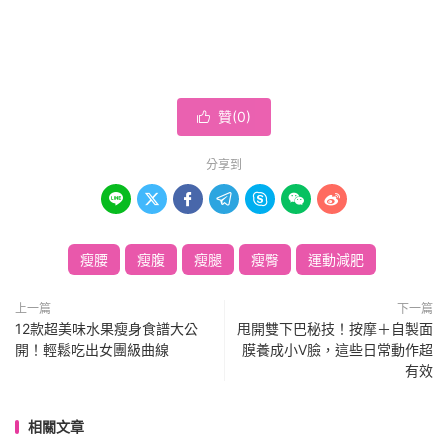
贊(
0
)

分享到







瘦腰
瘦腹
瘦腿
瘦臀
運動減肥
上一篇
下一篇
12款超美味水果瘦身食譜大公
甩開雙下巴秘技！按摩＋自製面
開！輕鬆吃出女團級曲線
膜養成小V臉，這些日常動作超
有效
相關文章