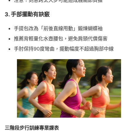
注意！刻意跨太大步可能造成髖關節負擔
3. 手部擺動有訣竅
手提包改為「前後直線甩動」鍛煉蝴蝶袖
推薦背輕量化水壺腰包，避免肩頸代償傷害
手肘保持90度彎曲，擺動幅度不超過胸部中線
三階段步行訓練專業課表