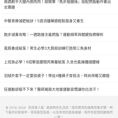
兩週剷平大腿內側肉肉！超簡單『馬步瘦腿操』搭配燃脂動作養出
女團腿
中醫食療減肥秘訣！5道消腫藥膳輕鬆瘦身又養生
跑步減重攻略｜一週跑幾次最燃脂？運動頻率與關鍵指標解析
寬肩養成秘笈！男生必學3大肩部訓練打造倒三角身材
上班族必學！6招擊退腰間肉專屬秘笈 久坐也能擁纖細腰線
羽絨外套不一定要搭裙子！學這4種褲子穿搭法，時尚保暖又顯瘦
狂運動卻瘦不下來？醫師揭兩大地雷運動習慣讓你白流汗！
© 2016-2026
菲菲美人館
美妝時尚生活誌！提供實用的護膚保養步驟、時
下最夯彩妝美甲、穿搭髮型指南，以及有效的瘦身建議，陪伴你從頭到腳煥然
一新。