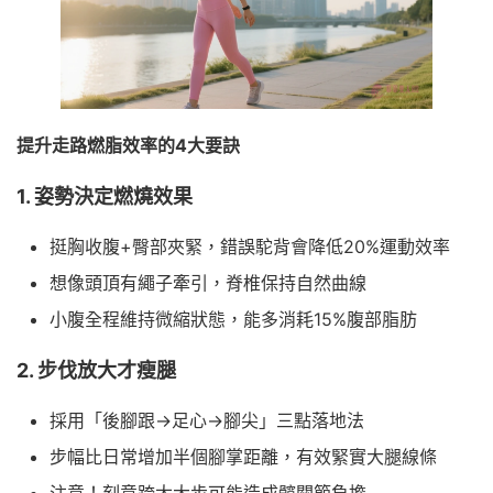
提升走路燃脂效率的4大要訣
1. 姿勢決定燃燒效果
挺胸收腹+臀部夾緊，錯誤駝背會降低20%運動效率
想像頭頂有繩子牽引，脊椎保持自然曲線
小腹全程維持微縮狀態，能多消耗15%腹部脂肪
2. 步伐放大才瘦腿
採用「後腳跟→足心→腳尖」三點落地法
步幅比日常增加半個腳掌距離，有效緊實大腿線條