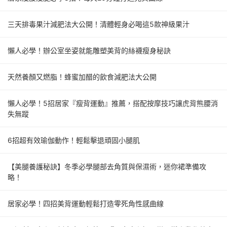
三天排毒果汁減肥法大公開！清體輕身必喝這5款神級果汁
懶人必學！辦公室坐姿就能雕塑美背的絲襪瘦身秘訣
天然養顏又燃脂！蜂蜜加醋的飲食減肥法大公開
懶人必學！5招居家『瘦背運動』推薦，搭配按摩技巧讓虎背熊腰消
失無蹤
6招超有效瑜伽動作！輕鬆擊退頑固小腿肌
【美腿養護秘訣】冬季必學腿部去角質與保濕術，迷你裙準備攻
略！
居家必學！四招美背運動輕鬆打造零死角性感曲線