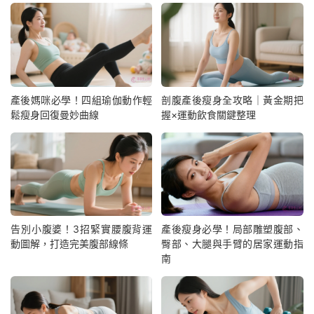
產後媽咪必學！四組瑜伽動作輕
剖腹產後瘦身全攻略｜黃金期把
鬆瘦身回復曼妙曲線
握×運動飲食關鍵整理
告別小腹婆！3招緊實腰腹背運
產後瘦身必學！局部雕塑腹部、
動圖解，打造完美腹部線條
臀部、大腿與手臂的居家運動指
南